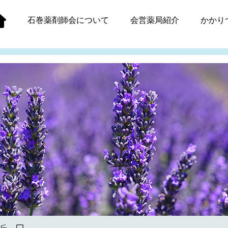
石巻薬剤師会
について
会営薬局紹介
かかり
丘