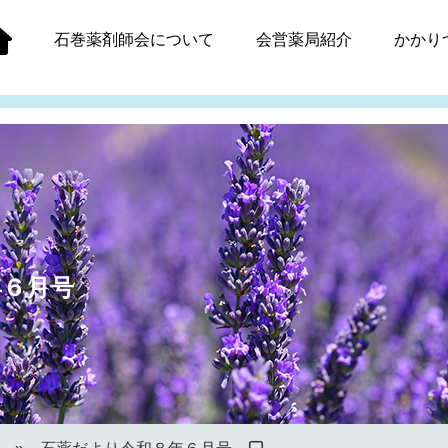
石巻薬剤師会
について
会営薬局紹介
かかり
年６月号