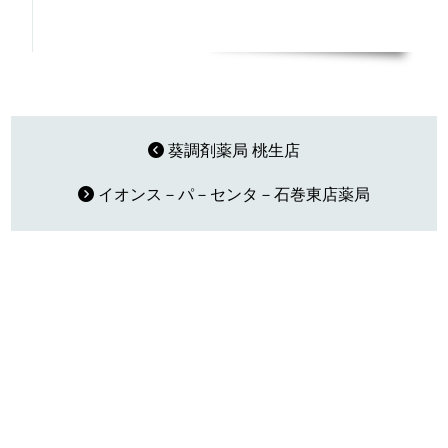
葵調剤薬局 桃生店
イオンス－パ－センタ－石巻東店薬局