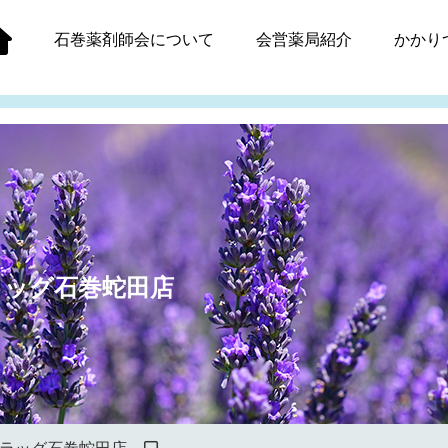
石巻薬剤師会
について
会営薬局紹介
かかり
ラッグ石巻蛇田店