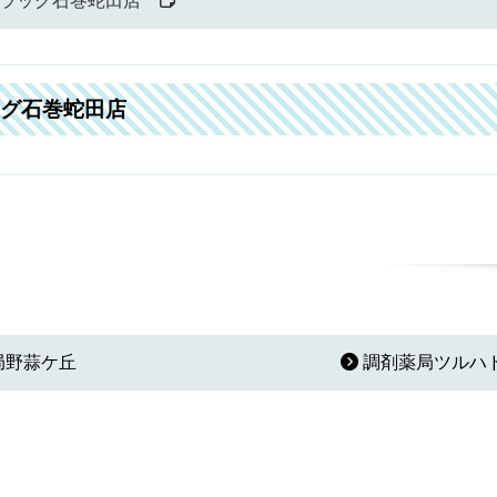
ラッグ石巻蛇田店
グ石巻蛇田店
局野蒜ケ丘
調剤薬局ツルハ