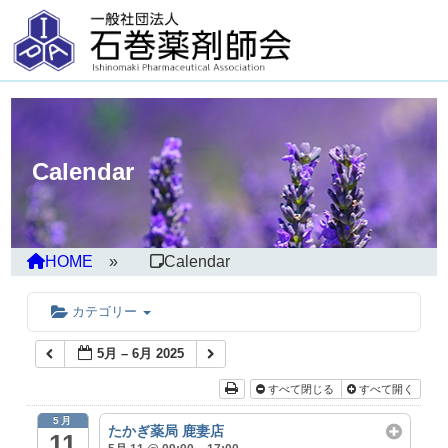
Calendar
HOME
Calendar
カテゴリー
5月 – 6月 2025
すべて閉じる
すべて開く
5月
たかぎ薬局 鹿妻店
11